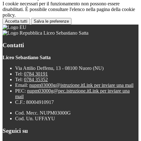
I cookie necessari per il funzionamento non possono essere
disabilitati. È possibile consultare l'elenco nella pagina della cookie
policy.
Accetta tutti
Salva le preferenze
Liceo Sebastiano Satta
Contatti
Liceo Sebastiano Satta
Via Attilio Deffenu, 13 - 08100 Nuoro (NU)
Tel:
0784 30191
Tel:
0784 35352
Email:
nupm03000g@istruzione.it
Link per inviare una mail
PEC:
nupm03000g@pec.istruzione.it
Link per inviare una
mail
C.F.: 80004910917
Cod. Mecc. NUPM03000G
Cod. Un. UFFAYU
Seguici su