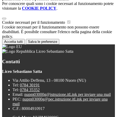
Per conoscere quali sono i cookie necessari al funzionamento potete
visionare la
COOKIE POLICY
.
Cookie necessari per il funzionamento
I cookie necessari per il funzionamento non possono essere
disabilitati. È possibile consultare l'elenco nella pagina della cookie
policy.
Accetta tutti
Salva le preferenze
Liceo Sebastiano Satta
Contatti
Liceo Sebastiano Satta
Via Attilio Deffenu, 13 - 08100 Nuoro (NU)
Tel:
0784 30191
Tel:
0784 35352
Email:
nupm03000g@istruzione.it
Link per inviare una mail
PEC:
nupm03000g@pec.istruzione.it
Link per inviare una
mail
C.F.: 80004910917