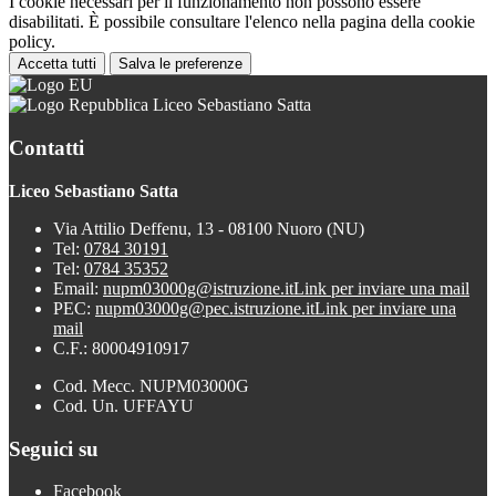
I cookie necessari per il funzionamento non possono essere
disabilitati. È possibile consultare l'elenco nella pagina della cookie
policy.
Accetta tutti
Salva le preferenze
Liceo Sebastiano Satta
Contatti
Liceo Sebastiano Satta
Via Attilio Deffenu, 13 - 08100 Nuoro (NU)
Tel:
0784 30191
Tel:
0784 35352
Email:
nupm03000g@istruzione.it
Link per inviare una mail
PEC:
nupm03000g@pec.istruzione.it
Link per inviare una
mail
C.F.: 80004910917
Cod. Mecc. NUPM03000G
Cod. Un. UFFAYU
Seguici su
Facebook