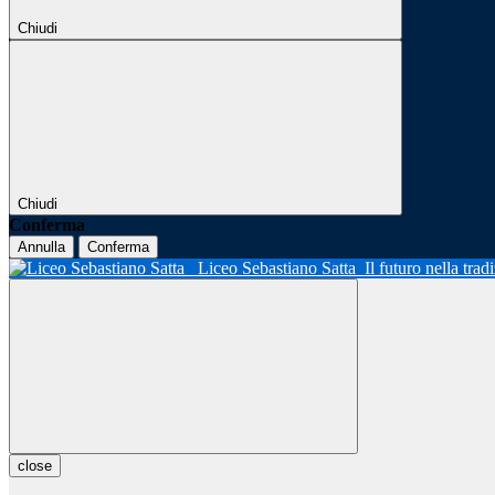
Chiudi
Chiudi
Conferma
Annulla
Conferma
Liceo Sebastiano Satta
Il futuro nella tra
close