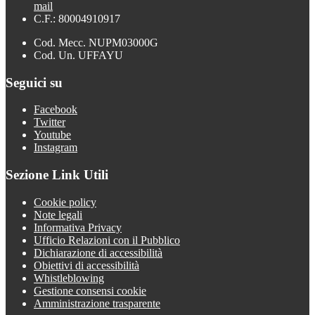
mail
C.F.: 80004910917
Cod. Mecc. NUPM03000G
Cod. Un. UFFAYU
Seguici su
Facebook
Twitter
Youtube
Instagram
Sezione Link Utili
Cookie policy
Note legali
Informativa Privacy
Ufficio Relazioni con il Pubblico
Dichiarazione di accessibilità
Obiettivi di accessibilità
Whistleblowing
Gestione consensi cookie
Amministrazione trasparente