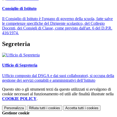
Consiglio di Istituto
Il Consiglio di Istituto è l'organo di governo della scuola, fatte salve
le competenze specifiche del Dirigente scolastico, del Collegio
Docenti, dei Consigli di Classe, come previsto dall'art. 6 del D.P.R.
416/1974.
Segreteria
Ufficio di Segreteria
Ufficio composto dal DSGA e dai suoi collaboratori, si occupa della
gestione dei servizi contabili e amministrativi dell’Istituto
Questo sito o gli strumenti terzi da questo utilizzati si avvalgono di
cookie necessari al funzionamento ed utili alle finalità illustrate nella
COOKIE POLICY
.
Personalizza
Rifiuta tutti
i cookies
Accetta tutti
i cookies
Gestione cookie