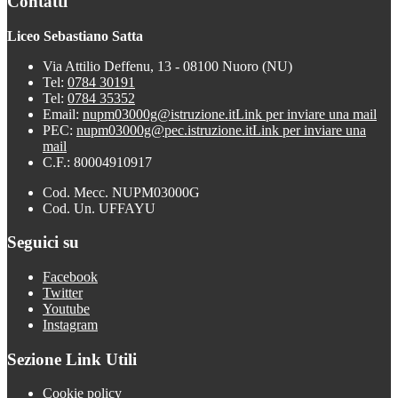
Contatti
Liceo Sebastiano Satta
Via Attilio Deffenu, 13 - 08100 Nuoro (NU)
Tel:
0784 30191
Tel:
0784 35352
Email:
nupm03000g@istruzione.it
Link per inviare una mail
PEC:
nupm03000g@pec.istruzione.it
Link per inviare una
mail
C.F.: 80004910917
Cod. Mecc. NUPM03000G
Cod. Un. UFFAYU
Seguici su
Facebook
Twitter
Youtube
Instagram
Sezione Link Utili
Cookie policy