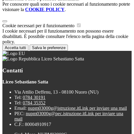
Per conoscere quali sono i cookie necessari al funzionamento potete
visionare la
COOKIE POLICY
.
Cookie necessari per il funzionamento
I cookie necessari per il funzionamento non possono essere
disabilitati. È possibile consultare l'elenco nella pagina della cookie
policy.
Accetta tutti
Salva le preferenze
Liceo Sebastiano Satta
Contatti
Liceo Sebastiano Satta
Via Attilio Deffenu, 13 - 08100 Nuoro (NU)
Tel:
0784 30191
Tel:
0784 35352
Email:
nupm03000g@istruzione.it
Link per inviare una mail
PEC:
nupm03000g@pec.istruzione.it
Link per inviare una
mail
C.F.: 80004910917