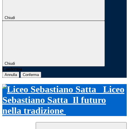
Chiudi
Chiudi
Conferma
Annulla
Conferma
Liceo
Sebastiano Satta
Il futuro
nella tradizione