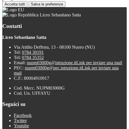
Accetta tutti
Salva le preferenze
Liceo Sebastiano Satta
Contatti
Liceo Sebastiano Satta
Via Attilio Deffenu, 13 - 08100 Nuoro (NU)
Tel:
0784 30191
Tel:
0784 35352
Email:
nupm03000g@istruzione.it
Link per inviare una mail
PEC:
nupm03000g@pec.istruzione.it
Link per inviare una
mail
C.F.: 80004910917
Cod. Mecc. NUPM03000G
Cod. Un. UFFAYU
Seguici su
Facebook
Twitter
Youtube