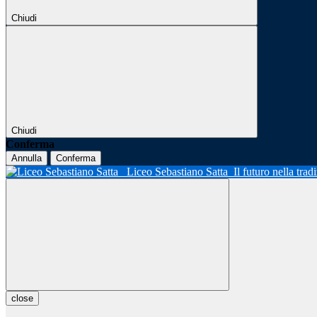
Chiudi
Chiudi
Conferma
Annulla
Conferma
Liceo Sebastiano Satta
Il futuro nella tra
close