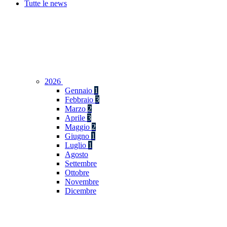
Tutte le news
2026
Gennaio
1
Febbraio
3
Marzo
2
Aprile
3
Maggio
2
Giugno
1
Luglio
1
Agosto
Settembre
Ottobre
Novembre
Dicembre