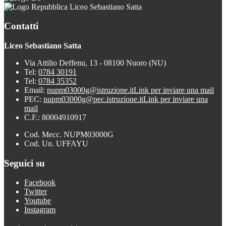
Liceo Sebastiano Satta
Contatti
Liceo Sebastiano Satta
Via Attilio Deffenu, 13 - 08100 Nuoro (NU)
Tel:
0784 30191
Tel:
0784 35352
Email:
nupm03000g@istruzione.it
Link per inviare una mail
PEC:
nupm03000g@pec.istruzione.it
Link per inviare una
mail
C.F.: 80004910917
Cod. Mecc. NUPM03000G
Cod. Un. UFFAYU
Seguici su
Facebook
Twitter
Youtube
Instagram