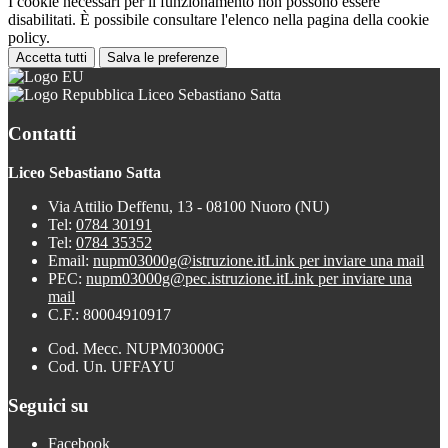
I cookie necessari per il funzionamento non possono essere
disabilitati. È possibile consultare l'elenco nella pagina della cookie
policy.
Accetta tutti
Salva le preferenze
Liceo Sebastiano Satta
Contatti
Liceo Sebastiano Satta
Via Attilio Deffenu, 13 - 08100 Nuoro (NU)
Tel:
0784 30191
Tel:
0784 35352
Email:
nupm03000g@istruzione.it
Link per inviare una mail
PEC:
nupm03000g@pec.istruzione.it
Link per inviare una
mail
C.F.: 80004910917
Cod. Mecc. NUPM03000G
Cod. Un. UFFAYU
Seguici su
Facebook