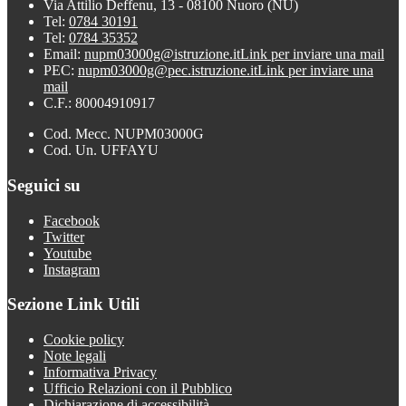
Via Attilio Deffenu, 13 - 08100 Nuoro (NU)
Tel:
0784 30191
Tel:
0784 35352
Email:
nupm03000g@istruzione.it
Link per inviare una mail
PEC:
nupm03000g@pec.istruzione.it
Link per inviare una
mail
C.F.: 80004910917
Cod. Mecc. NUPM03000G
Cod. Un. UFFAYU
Seguici su
Facebook
Twitter
Youtube
Instagram
Sezione Link Utili
Cookie policy
Note legali
Informativa Privacy
Ufficio Relazioni con il Pubblico
Dichiarazione di accessibilità