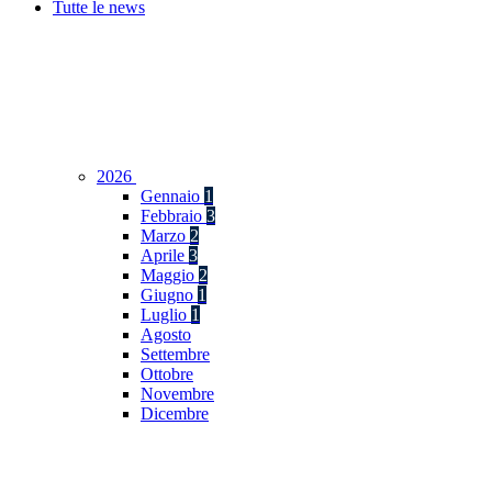
Tutte le news
2026
Gennaio
1
Febbraio
3
Marzo
2
Aprile
3
Maggio
2
Giugno
1
Luglio
1
Agosto
Settembre
Ottobre
Novembre
Dicembre