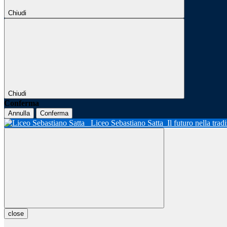
Chiudi
Chiudi
Conferma
Annulla
Conferma
Liceo Sebastiano Satta
Il futuro nella tra
close