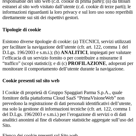
responsabile del sito web (c.d. cookie di prima parte); (ii) da titolari
estranei al sito web visitato dall’utente (c.d. cookie di terze parti); le
informazioni riguardanti la loro privacy e sul loro uso sono reperibili
direttamente sui siti dei rispettivi gestori.
Tipologie di cookie
Esistono diverse tipologie di cookie: (a) TECNICI, servizi utilizzati
per facilitare la navigazione dell’utente (cfr. art. 122, comma 1 del
D.Lgs. 196/2003 e s.m.i.); (b)
ANALITICI
, impiegati per valutare
l’efficacia di un servizio fornito o per contribuire a misurarne il
“traffico” (scopi statistici); e di (c)
PROFILAZIONE
, adoperati per
monitorare il comportamento dell’utente durante la navigazione.
Cookie presenti sul sito web
I Cookie di proprietà di Gruppo Spaggiari Parma S.p.A., quale
fornitore della piattaforma Cloud SaaS “PrimaVisioneWeb” non
prevedono la registrazione di dati personali identificativi dell’utente,
ma solo la gestione di informazioni tecniche (cfr. art. 122, comma 1
del D.Lgs. 196/2003 e s.m.i.) per l’erogazione di servizi o di dati
analitici anonimi al fine di elaborare statistiche aggregate sull’uso del
Sito.
Elenco dei cookie presenti sul Sito web