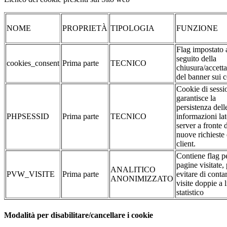
NOME
PROPRIETÀ
TIPOLOGIA
FUNZIONE
Flag impostato 
seguito della
cookies_consent
Prima parte
TECNICO
chiusura/accett
del banner sui 
Cookie di sessi
garantisce la
persistenza dell
PHPSESSID
Prima parte
TECNICO
informazioni la
server a fronte 
nuove richieste 
client.
Contiene flag pe
pagine visitate,
ANALITICO
PVW_VISITE
Prima parte
evitare di conta
ANONIMIZZATO
visite doppie a l
statistico
Modalità per disabilitare/cancellare i cookie