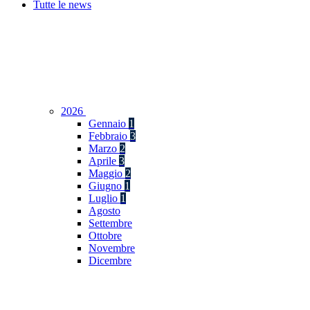
Tutte le news
2026
Gennaio
1
Febbraio
3
Marzo
2
Aprile
3
Maggio
2
Giugno
1
Luglio
1
Agosto
Settembre
Ottobre
Novembre
Dicembre