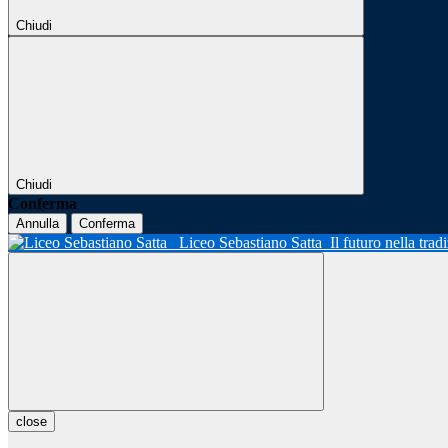
Chiudi
Chiudi
Conferma
Annulla
Conferma
Liceo Sebastiano Satta
Il futuro nella tra
close