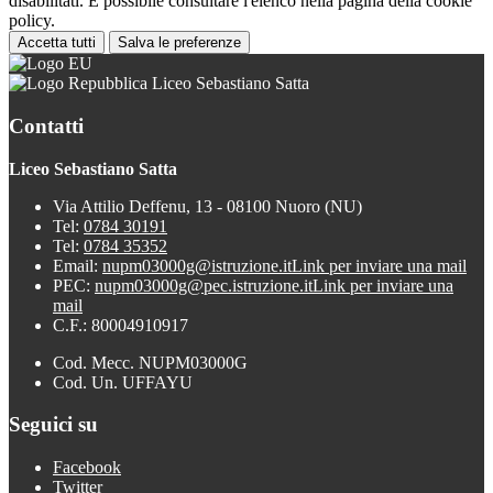
disabilitati. È possibile consultare l'elenco nella pagina della cookie
policy.
Accetta tutti
Salva le preferenze
Liceo Sebastiano Satta
Contatti
Liceo Sebastiano Satta
Via Attilio Deffenu, 13 - 08100 Nuoro (NU)
Tel:
0784 30191
Tel:
0784 35352
Email:
nupm03000g@istruzione.it
Link per inviare una mail
PEC:
nupm03000g@pec.istruzione.it
Link per inviare una
mail
C.F.: 80004910917
Cod. Mecc. NUPM03000G
Cod. Un. UFFAYU
Seguici su
Facebook
Twitter