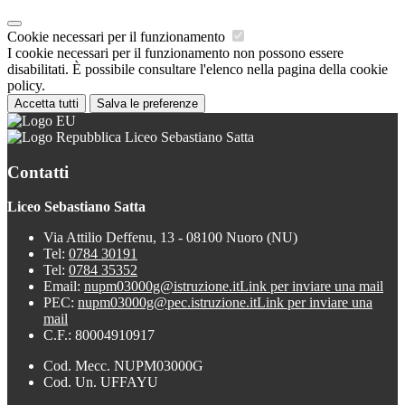
Cookie necessari per il funzionamento
I cookie necessari per il funzionamento non possono essere
disabilitati. È possibile consultare l'elenco nella pagina della cookie
policy.
Accetta tutti
Salva le preferenze
Liceo Sebastiano Satta
Contatti
Liceo Sebastiano Satta
Via Attilio Deffenu, 13 - 08100 Nuoro (NU)
Tel:
0784 30191
Tel:
0784 35352
Email:
nupm03000g@istruzione.it
Link per inviare una mail
PEC:
nupm03000g@pec.istruzione.it
Link per inviare una
mail
C.F.: 80004910917
Cod. Mecc. NUPM03000G
Cod. Un. UFFAYU