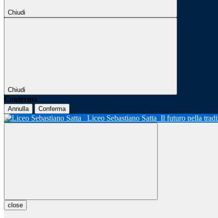
Chiudi
Chiudi
Conferma
Annulla
Conferma
Liceo Sebastiano Satta
Il futuro nella tra
close