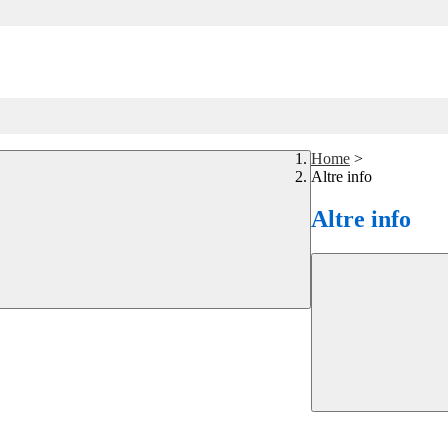
Home
>
Altre info
Altre info