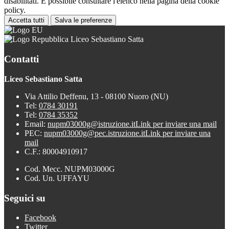
disabilitati. È possibile consultare l'elenco nella pagina della cookie
policy.
Accetta tutti
Salva le preferenze
Liceo Sebastiano Satta
Contatti
Liceo Sebastiano Satta
Via Attilio Deffenu, 13 - 08100 Nuoro (NU)
Tel:
0784 30191
Tel:
0784 35352
Email:
nupm03000g@istruzione.it
Link per inviare una mail
PEC:
nupm03000g@pec.istruzione.it
Link per inviare una
mail
C.F.: 80004910917
Cod. Mecc. NUPM03000G
Cod. Un. UFFAYU
Seguici su
Facebook
Twitter