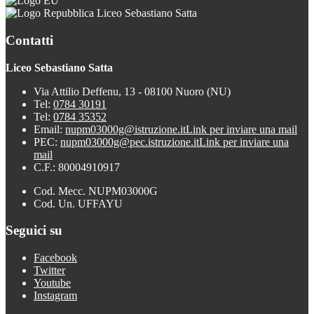
Liceo Sebastiano Satta
Contatti
Liceo Sebastiano Satta
Via Attilio Deffenu, 13 - 08100 Nuoro (NU)
Tel:
0784 30191
Tel:
0784 35352
Email:
nupm03000g@istruzione.it
Link per inviare una mail
PEC:
nupm03000g@pec.istruzione.it
Link per inviare una
mail
C.F.: 80004910917
Cod. Mecc. NUPM03000G
Cod. Un. UFFAYU
Seguici su
Facebook
Twitter
Youtube
Instagram