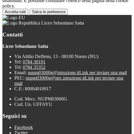
disabilitati. È possibile consultare l'elenco nella pagina della cookie
policy.
Accetta tutti
Salva le preferenze
Liceo Sebastiano Satta
Contatti
Liceo Sebastiano Satta
Via Attilio Deffenu, 13 - 08100 Nuoro (NU)
Tel:
0784 30191
Tel:
0784 35352
Email:
nupm03000g@istruzione.it
Link per inviare una mail
PEC:
nupm03000g@pec.istruzione.it
Link per inviare una
mail
C.F.: 80004910917
Cod. Mecc. NUPM03000G
Cod. Un. UFFAYU
Seguici su
Facebook
Twitter