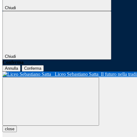
Chiudi
Chiudi
Conferma
Annulla
Conferma
Liceo Sebastiano Satta
Il futuro nella tra
close