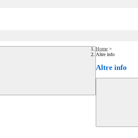
Home
>
Altre info
Altre info