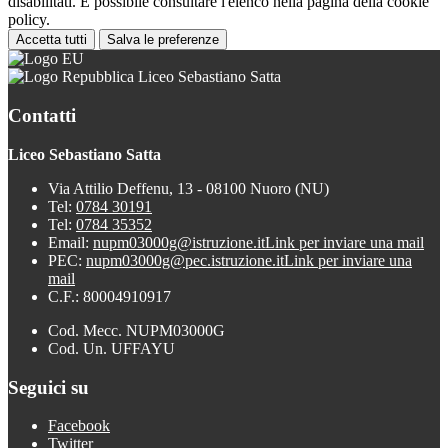
disabilitati. È possibile consultare l'elenco nella pagina della cookie
policy.
Accetta tutti
Salva le preferenze
Liceo Sebastiano Satta
Contatti
Liceo Sebastiano Satta
Via Attilio Deffenu, 13 - 08100 Nuoro (NU)
Tel:
0784 30191
Tel:
0784 35352
Email:
nupm03000g@istruzione.it
Link per inviare una mail
PEC:
nupm03000g@pec.istruzione.it
Link per inviare una
mail
C.F.: 80004910917
Cod. Mecc. NUPM03000G
Cod. Un. UFFAYU
Seguici su
Facebook
Twitter