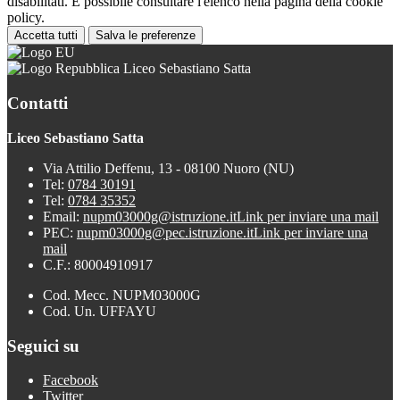
disabilitati. È possibile consultare l'elenco nella pagina della cookie
policy.
Accetta tutti
Salva le preferenze
Liceo Sebastiano Satta
Contatti
Liceo Sebastiano Satta
Via Attilio Deffenu, 13 - 08100 Nuoro (NU)
Tel:
0784 30191
Tel:
0784 35352
Email:
nupm03000g@istruzione.it
Link per inviare una mail
PEC:
nupm03000g@pec.istruzione.it
Link per inviare una
mail
C.F.: 80004910917
Cod. Mecc. NUPM03000G
Cod. Un. UFFAYU
Seguici su
Facebook
Twitter