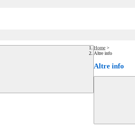
Home
>
Altre info
Altre info