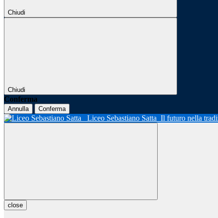
Chiudi
Chiudi
Conferma
Annulla
Conferma
Liceo Sebastiano Satta
Il futuro nella tra
close