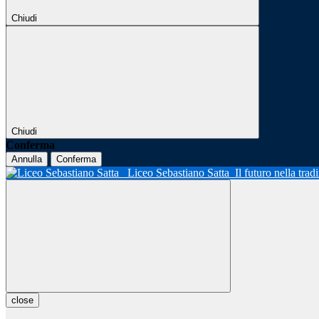
Chiudi
Chiudi
Conferma
Annulla
Conferma
Liceo Sebastiano Satta
Il futuro nella tra
close