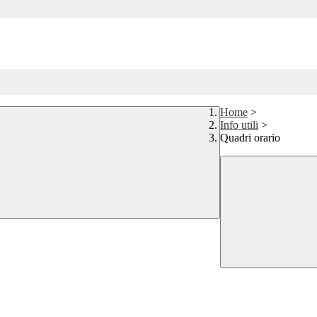
Home
>
Info utili
>
Quadri orario