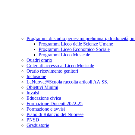
Programmi di studio per esami preliminari, di idoneità, in
Programmi Liceo delle Scienze Umane
Programmi Liceo Economico Sociale
Programmi Liceo Musicale
Quadri orario
Criteri di accesso al Liceo Musicale
Orario ricevimento genitori
Inclusione
LaNuova@Scuola raccolta articoli AA.SS.
Obiettivi Minimi
Invalsi
Educazione civica
Formazione Docenti 2022-25
Formazione e avvisi
Piano di Rilancio del Nuorese
PNSD
Graduatorie