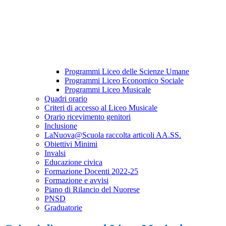
Programmi Liceo delle Scienze Umane
Programmi Liceo Economico Sociale
Programmi Liceo Musicale
Quadri orario
Criteri di accesso al Liceo Musicale
Orario ricevimento genitori
Inclusione
LaNuova@Scuola raccolta articoli AA.SS.
Obiettivi Minimi
Invalsi
Educazione civica
Formazione Docenti 2022-25
Formazione e avvisi
Piano di Rilancio del Nuorese
PNSD
Graduatorie