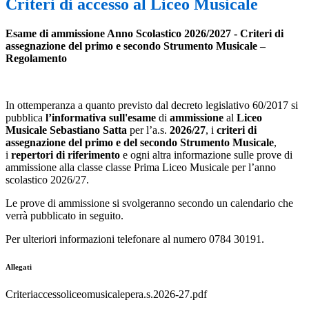
Criteri di accesso al Liceo Musicale
Esame di ammissione Anno Scolastico 2026/2027 - Criteri di
assegnazione del primo e secondo Strumento Musicale –
Regolamento
In ottemperanza a quanto previsto dal decreto legislativo 60/2017 si
pubblica
l’informativa
sull'esame
di
ammissione
al
Liceo
Musicale
Sebastiano Satta
per l’a.s.
2026/27
, i
criteri di
assegnazione del primo e del secondo Strumento Musicale
,
i
repertori di riferimento
e ogni altra informazione sulle prove di
ammissione alla classe classe Prima Liceo Musicale per l’anno
scolastico 2026/27.
Le prove di ammissione si svolgeranno secondo un calendario che
verrà pubblicato in seguito.
Per ulteriori informazioni telefonare al numero 0784 30191.
Allegati
Criteriaccessoliceomusicalepera.s.2026-27.pdf