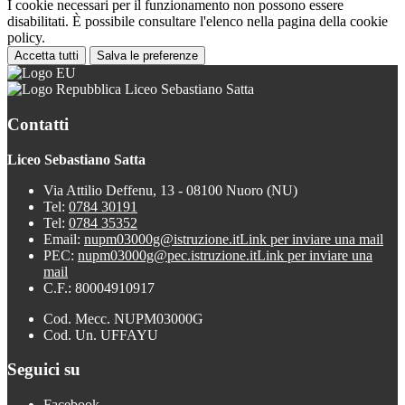
I cookie necessari per il funzionamento non possono essere
disabilitati. È possibile consultare l'elenco nella pagina della cookie
policy.
Accetta tutti
Salva le preferenze
Liceo Sebastiano Satta
Contatti
Liceo Sebastiano Satta
Via Attilio Deffenu, 13 - 08100 Nuoro (NU)
Tel:
0784 30191
Tel:
0784 35352
Email:
nupm03000g@istruzione.it
Link per inviare una mail
PEC:
nupm03000g@pec.istruzione.it
Link per inviare una
mail
C.F.: 80004910917
Cod. Mecc. NUPM03000G
Cod. Un. UFFAYU
Seguici su
Facebook