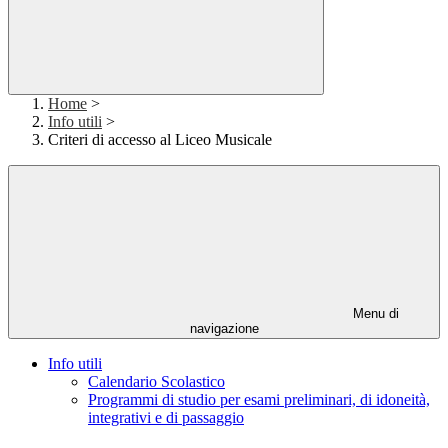
Home
>
Info utili
>
Criteri di accesso al Liceo Musicale
Menu di
navigazione
Info utili
Calendario Scolastico
Programmi di studio per esami preliminari, di idoneità,
integrativi e di passaggio