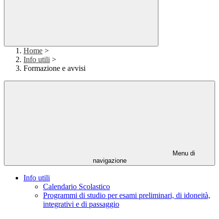
Home
>
Info utili
>
Formazione e avvisi
Menu di
navigazione
Info utili
Calendario Scolastico
Programmi di studio per esami preliminari, di idoneità,
integrativi e di passaggio