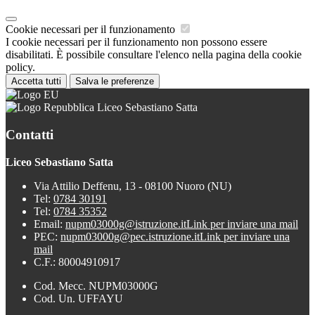
Cookie necessari per il funzionamento
I cookie necessari per il funzionamento non possono essere
disabilitati. È possibile consultare l'elenco nella pagina della cookie
policy.
Accetta tutti
Salva le preferenze
Liceo Sebastiano Satta
Contatti
Liceo Sebastiano Satta
Via Attilio Deffenu, 13 - 08100 Nuoro (NU)
Tel:
0784 30191
Tel:
0784 35352
Email:
nupm03000g@istruzione.it
Link per inviare una mail
PEC:
nupm03000g@pec.istruzione.it
Link per inviare una
mail
C.F.: 80004910917
Cod. Mecc. NUPM03000G
Cod. Un. UFFAYU