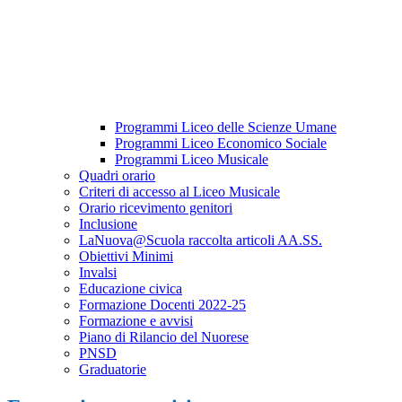
Programmi Liceo delle Scienze Umane
Programmi Liceo Economico Sociale
Programmi Liceo Musicale
Quadri orario
Criteri di accesso al Liceo Musicale
Orario ricevimento genitori
Inclusione
LaNuova@Scuola raccolta articoli AA.SS.
Obiettivi Minimi
Invalsi
Educazione civica
Formazione Docenti 2022-25
Formazione e avvisi
Piano di Rilancio del Nuorese
PNSD
Graduatorie