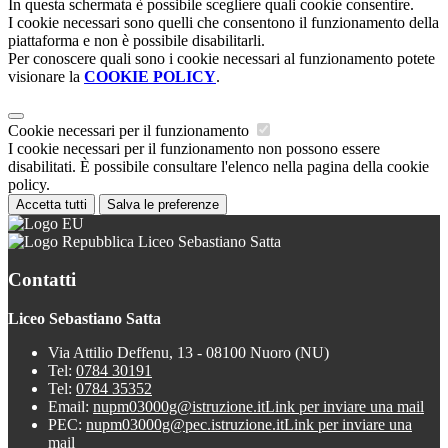
In questa schermata è possibile scegliere quali cookie consentire.
I cookie necessari sono quelli che consentono il funzionamento della
piattaforma e non è possibile disabilitarli.
Per conoscere quali sono i cookie necessari al funzionamento potete
visionare la
COOKIE POLICY
.
Cookie necessari per il funzionamento
I cookie necessari per il funzionamento non possono essere
disabilitati. È possibile consultare l'elenco nella pagina della cookie
policy.
Accetta tutti
Salva le preferenze
Liceo Sebastiano Satta
Contatti
Liceo Sebastiano Satta
Via Attilio Deffenu, 13 - 08100 Nuoro (NU)
Tel:
0784 30191
Tel:
0784 35352
Email:
nupm03000g@istruzione.it
Link per inviare una mail
PEC:
nupm03000g@pec.istruzione.it
Link per inviare una
mail