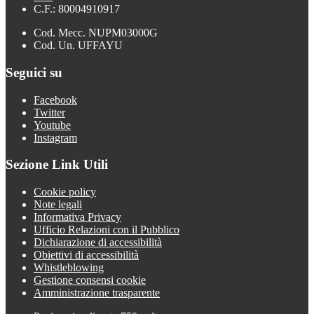
C.F.: 80004910917
Cod. Mecc. NUPM03000G
Cod. Un. UFFAYU
Seguici su
Facebook
Twitter
Youtube
Instagram
Sezione Link Utili
Cookie policy
Note legali
Informativa Privacy
Ufficio Relazioni con il Pubblico
Dichiarazione di accessibilità
Obiettivi di accessibilità
Whistleblowing
Gestione consensi cookie
Amministrazione trasparente