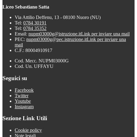
Liceo Sebastiano Satta
Via Attilio Deffenu, 13 - 08100 Nuoro (NU)
Tel:
0784 30191
Tel:
0784 35352
Email:
nupm03000g@istruzione.it
Link per inviare una mail
PEC:
nupm03000g@pec.istruzione.it
Link per inviare una
mail
C.F.: 80004910917
Cod. Mecc. NUPM03000G
Cod. Un. UFFAYU
Seguici su
Facebook
Twitter
Youtube
Instagram
Sezione Link Utili
Cookie policy
Note legali