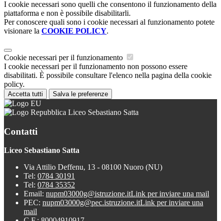
I cookie necessari sono quelli che consentono il funzionamento della
piattaforma e non è possibile disabilitarli.
Per conoscere quali sono i cookie necessari al funzionamento potete
visionare la
COOKIE POLICY
.
Cookie necessari per il funzionamento
I cookie necessari per il funzionamento non possono essere
disabilitati. È possibile consultare l'elenco nella pagina della cookie
policy.
Accetta tutti
Salva le preferenze
Liceo Sebastiano Satta
Contatti
Liceo Sebastiano Satta
Via Attilio Deffenu, 13 - 08100 Nuoro (NU)
Tel:
0784 30191
Tel:
0784 35352
Email:
nupm03000g@istruzione.it
Link per inviare una mail
PEC:
nupm03000g@pec.istruzione.it
Link per inviare una
mail
C.F.: 80004910917