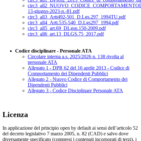
circ3_all2_NUOVO_CODICE_COMPORTAMENTO
13-giugno-2023-n.-81.pdf
circ3_all3_Artt492-501_D.Lgs.297_1994TU.pdf
circ3_all4_Artt.535-540_D.Lgs297_1994.pdf
circ3_all5_art.69_DLgsn.150-2009.pdf
circ3_all6_art.13_DLGS.75_2017.pdf
Codice disciplinare - Personale ATA
Circolare interna a.s. 2025/2026 n. 138 rivolta al
personale ATA
Allegato 1 - DPR 62 del 16 aprile 2013 - Codice di
Comportamento dei Dipendenti Pubblici
Allegato 2 - Nuovo Codice di Comportamento dei
Dipendenti Pubblici
Allegato 3 - Codice Disciplinare Personale ATA
Licenza
In applicazione del principio open by default ai sensi dell’articolo 52
del decreto legislativo 7 marzo 2005, n. 82 (CAD) e salvo dove
diversamente specificato (compresi i contenuti incorporati di terzi), i