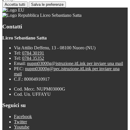
Accetta tutti
Salva le preferenze
Liceo Sebastiano Satta
Contatti
Liceo Sebastiano Satta
Via Attilio Deffenu, 13 - 08100 Nuoro (NU)
Tel:
0784 30191
Tel:
0784 35352
Email:
nupm03000g@istruzione.it
Link per inviare una mail
PEC:
nupm03000g@pec.istruzione.it
Link per inviare una
mail
C.F.: 80004910917
Cod. Mecc. NUPM03000G
Cod. Un. UFFAYU
Seguici su
Facebook
Twitter
Youtube