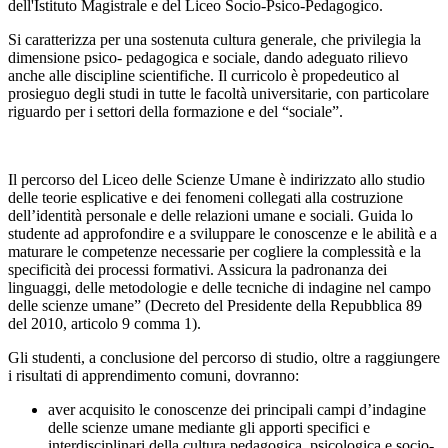
dell'Istituto Magistrale e del Liceo Socio-Psico-Pedagogico.
Si caratterizza per una sostenuta cultura generale, che privilegia la
dimensione psico- pedagogica e sociale, dando adeguato rilievo
anche alle discipline scientifiche. Il curricolo è propedeutico al
prosieguo degli studi in tutte le facoltà universitarie, con particolare
riguardo per i settori della formazione e del “sociale”.
Il percorso del Liceo delle Scienze Umane è indirizzato allo studio
delle teorie esplicative e dei fenomeni collegati alla costruzione
dell’identità personale e delle relazioni umane e sociali. Guida lo
studente ad approfondire e a sviluppare le conoscenze e le abilità e a
maturare le competenze necessarie per cogliere la complessità e la
specificità dei processi formativi. Assicura la padronanza dei
linguaggi, delle metodologie e delle tecniche di indagine nel campo
delle scienze umane” (Decreto del Presidente della Repubblica 89
del 2010, articolo 9 comma 1).
Gli studenti, a conclusione del percorso di studio, oltre a raggiungere
i risultati di apprendimento comuni, dovranno:
aver acquisito le conoscenze dei principali campi d’indagine
delle scienze umane mediante gli apporti specifici e
interdisciplinari della cultura pedagogica, psicologica e socio-