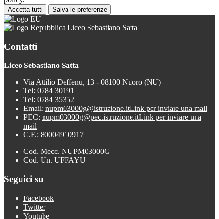
Accetta tutti
Salva le preferenze
Liceo Sebastiano Satta
Contatti
Liceo Sebastiano Satta
Via Attilio Deffenu, 13 - 08100 Nuoro (NU)
Tel:
0784 30191
Tel:
0784 35352
Email:
nupm03000g@istruzione.it
Link per inviare una mail
PEC:
nupm03000g@pec.istruzione.it
Link per inviare una
mail
C.F.: 80004910917
Cod. Mecc. NUPM03000G
Cod. Un. UFFAYU
Seguici su
Facebook
Twitter
Youtube