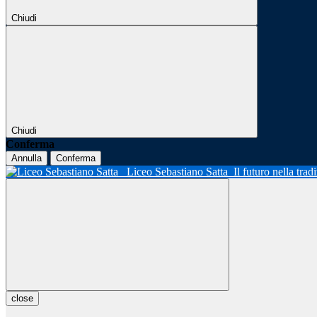
Chiudi
Chiudi
Conferma
Annulla
Conferma
Liceo Sebastiano Satta
Il futuro nella tra
close