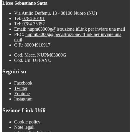
Liceo Sebastiano Satta
Via Attilio Deffenu, 13 - 08100 Nuoro (NU)
Tel:
0784 30191
Tel:
0784 35352
Email:
nupm03000g@istruzione.it
Link per inviare una mail
PEC:
nupm03000g@pec.istruzione.it
Link per inviare una
mail
C.F.: 80004910917
Cod. Mecc. NUPM03000G
Cod. Un. UFFAYU
Seguici su
Facebook
Twitter
Youtube
Instagram
Sezione Link Utili
Cookie policy
Note legali