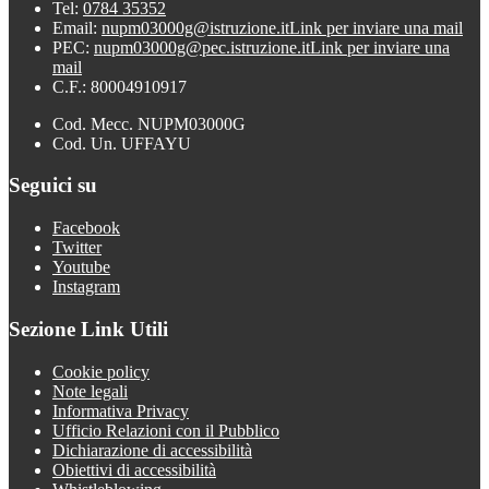
Tel:
0784 35352
Email:
nupm03000g@istruzione.it
Link per inviare una mail
PEC:
nupm03000g@pec.istruzione.it
Link per inviare una
mail
C.F.: 80004910917
Cod. Mecc. NUPM03000G
Cod. Un. UFFAYU
Seguici su
Facebook
Twitter
Youtube
Instagram
Sezione Link Utili
Cookie policy
Note legali
Informativa Privacy
Ufficio Relazioni con il Pubblico
Dichiarazione di accessibilità
Obiettivi di accessibilità