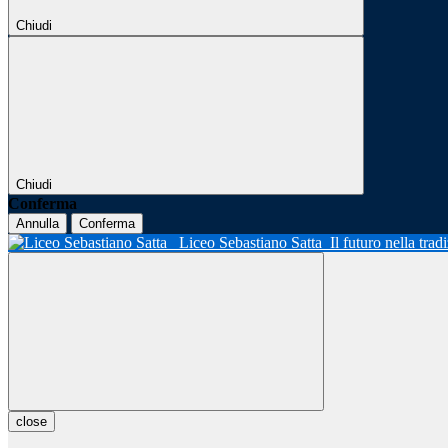
Chiudi
Chiudi
Conferma
Annulla
Conferma
Liceo Sebastiano Satta
Il futuro nella tra
close