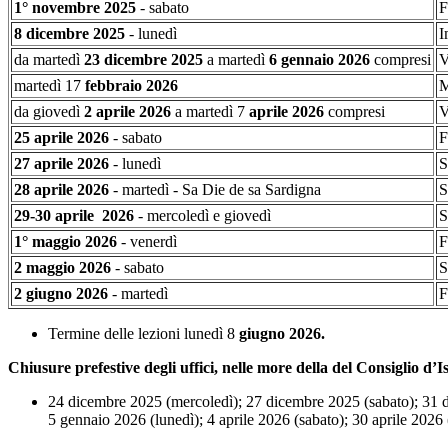
1° novembre 2025
- sabato
F
8 dicembre 2025
- lunedì
I
da martedì
23 dicembre 2025
a martedì
6 gennaio 2026
compresi
V
martedì 17
febbraio 2026
M
da giovedì
2 aprile 2026
a martedì 7
aprile 2026
compresi
V
25 aprile 2026
- sabato
F
27 aprile 2026
- lunedì
S
28 aprile 2026
- martedì - Sa Die de sa Sardigna
S
29-30 aprile 2026
- mercoledì e giovedì
S
1° maggio 2026
- venerdì
F
2 maggio 2026
- sabato
S
2 giugno 2026
- martedì
F
Termine delle lezioni lunedì 8
giugno 2026.
Chiusure prefestive degli uffici, nelle more della del Consiglio d’Is
24 dicembre 2025 (mercoledì); 27 dicembre 2025 (sabato); 31 
5 gennaio 2026 (lunedì); 4 aprile 2026 (sabato); 30 aprile 2026