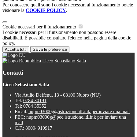
Per conoscere quali sono i cookie necessari al funzionamento potete
visionare la
COOKIE POLICY
.
Cookie necessari per il funzionamento
I cookie necessari per il funzionamento non possono essere
disabilitati. È possibile consultare l'elenco nella pagina della cookie
policy.
Accetta tutti
Salva le preferenze
Liceo Sebastiano Satta
Contatti
Liceo Sebastiano Satta
Via Attilio Deffenu, 13 - 08100 Nuoro (NU)
Tel:
0784 30191
Tel:
0784 35352
Email:
nupm03000g@istruzione.it
Link per inviare una mail
PEC:
nupm03000g@pec.istruzione.it
Link per inviare una
mail
C.F.: 80004910917