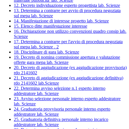
materiale pubblicita' lab. Scienze
12. Decreto individuazione esperto progettista lab. Scienze
13. Determina a contrarre per avvio di procedura negoziata
sul mepa lab. Scienze
14. Manifestazione di interesse progetto lab. Scienze
15. Elenco ditte manifestazione interesse
16. Dichiarazione non utilizzo convenzioni quadro consip lab.
Scienze
17. Determina a contrarre per l'avvio di procedura negoziata
sul mepa lab. Scienze . 2
18. Disciplinare di gara lab. Scienze
19. Decreto di nomina commissione apertura e valutazione
offerte gara mepa lab. Scienze
20. Decreto di aggiudicazione (ex aggiudicazione provvisoria)
rdo 2141602
21. Decreto di aggiudicazione (ex aggiudicazione definitiva)
rdo 2141602 lab.Scienze
22. Determina avviso selezione n.1 esperto interno
addestratore lab. Scienze
23. Avviso selezione personale interno esperto addestratore
lab. Scienze
24. Graduatoria provvisoria personale interno esperto
addestratore lab. Scienze
25. Graduatoria definitiva personale interno incarico
addestratore lab. Scienze