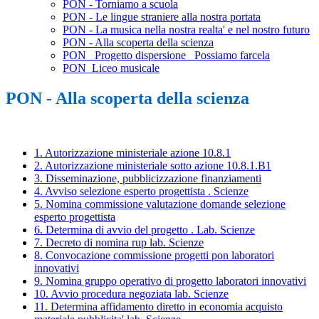
PON - Torniamo a scuola
PON - Le lingue straniere alla nostra portata
PON - La musica nella nostra realta' e nel nostro futuro
PON - Alla scoperta della scienza
PON_ Progetto dispersione_ Possiamo farcela
PON_Liceo musicale
PON - Alla scoperta della scienza
1. Autorizzazione ministeriale azione 10.8.1
2. Autorizzazione ministeriale sotto azione 10.8.1.B1
3. Disseminazione, pubblicizzazione finanziamenti
4. Avviso selezione esperto progettista . Scienze
5. Nomina commissione valutazione domande selezione
esperto progettista
6. Determina di avvio del progetto . Lab. Scienze
7. Decreto di nomina rup lab. Scienze
8. Convocazione commissione progetti pon laboratori
innovativi
9. Nomina gruppo operativo di progetto laboratori innovativi
10. Avvio procedura negoziata lab. Scienze
11. Determina affidamento diretto in economia acquisto