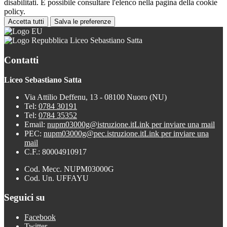
disabilitati. È possibile consultare l'elenco nella pagina della cookie
policy.
Accetta tutti
Salva le preferenze
Liceo Sebastiano Satta
Contatti
Liceo Sebastiano Satta
Via Attilio Deffenu, 13 - 08100 Nuoro (NU)
Tel:
0784 30191
Tel:
0784 35352
Email:
nupm03000g@istruzione.it
Link per inviare una mail
PEC:
nupm03000g@pec.istruzione.it
Link per inviare una
mail
C.F.: 80004910917
Cod. Mecc. NUPM03000G
Cod. Un. UFFAYU
Seguici su
Facebook
Twitter