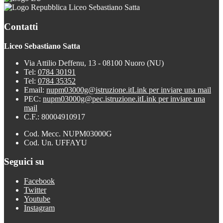
Liceo Sebastiano Satta
Contatti
Liceo Sebastiano Satta
Via Attilio Deffenu, 13 - 08100 Nuoro (NU)
Tel:
0784 30191
Tel:
0784 35352
Email:
nupm03000g@istruzione.it
Link per inviare una mail
PEC:
nupm03000g@pec.istruzione.it
Link per inviare una
mail
C.F.: 80004910917
Cod. Mecc. NUPM03000G
Cod. Un. UFFAYU
Seguici su
Facebook
Twitter
Youtube
Instagram