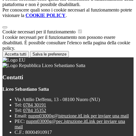
piattaforma e non è possibile disabilitarli.
Per conoscere quali sono i cookie necessari al funzionamento potete
visionare la
COOKIE POLICY
.
Cookie necessari per il funzionamento
I cookie necessari per il funzionamento non possono essere
disabilitati. È possibile consultare l'elenco nella pagina della cookie
policy.
Accetta tutti
Salva le preferenze
Liceo Sebastiano Satta
Contatti
Liceo Sebastiano Satta
Via Attilio Deffenu, 13 - 08100 Nuoro (NU)
Tel:
0784 30191
Tel:
0784 35352
Email:
nupm03000g@istruzione.it
Link per inviare una mail
PEC:
nupm03000g@pec.istruzione.it
Link per inviare una
mail
C.F.: 80004910917