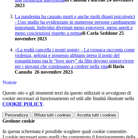
2023
La pandemia ha causato morti e anche molti disagi psicologici
- Uno studio ha evidenziato in numerose persone cambiamenti
importanti. Individui diventati meno estroversi, meno aperti e
meno coscienziosi rispetto a prima
di Carla Seddone
25
novembre 2023
«La realtà cancella i nostri sogni» - La cronaca racconta come
violenza, gelosia e possesso abbiano preso il posto del
romanticismo ma le “love story” da film devono sopravvivere
per i giovani che continuano a credere nella vita
di Ilaria
Canudu 26 novembre 2023
Notizie
Questo sito o gli strumenti terzi da questo utilizzati si avvalgono di
cookie necessari al funzionamento ed utili alle finalità illustrate nella
COOKIE POLICY
.
Personalizza
Rifiuta tutti
i cookies
Accetta tutti
i cookies
Gestione cookie
In questa schermata è possibile scegliere quali cookie consentire.
I cookie necessari sono quelli che consentono il funzionamento della