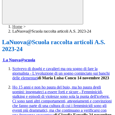
Home
>
LaNuova@Scuola raccolta articoli A.S. 2023-24
LaNuova@Scuola raccolta articoli A.S.
2023-24
La Nuova@scuola
Scrivevo di draghi e cavalieri ma ora sogno di fare la
giornalista - L'evoluzione di un sogno cominciato sui banchi
delle elementari
di Maria Luisa Concu
14 novembre 2023
Ho 15 anni e non ho paura del buio, ma ho paura degli
uomini: insegnateci a essere forti e sicure - Femminicidi,
stalking e episodi di violenze sono sola la punta dell'iceberg.
Ci sono tanti altri comportamenti, atteggiamenti e convinzioni
che fanno parte di una cultura di cui i femminicidi sono gli
eventi più drammatici, ma che continuano a verificarsi con
una frequenza spaventosa
di Claudia Fancello
24 novembre