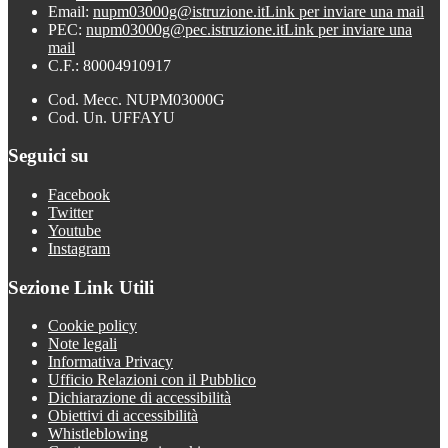
Email:
nupm03000g@istruzione.it
Link per inviare una mail
PEC:
nupm03000g@pec.istruzione.it
Link per inviare una
mail
C.F.: 80004910917
Cod. Mecc. NUPM03000G
Cod. Un. UFFAYU
Seguici su
Facebook
Twitter
Youtube
Instagram
Sezione Link Utili
Cookie policy
Note legali
Informativa Privacy
Ufficio Relazioni con il Pubblico
Dichiarazione di accessibilità
Obiettivi di accessibilità
Whistleblowing