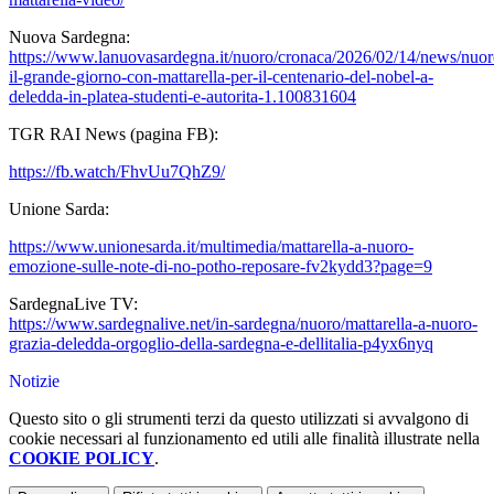
Nuova Sardegna:
https://www.lanuovasardegna.it/nuoro/cronaca/2026/02/14/news/nuor
il-grande-giorno-con-mattarella-per-il-centenario-del-nobel-a-
deledda-in-platea-studenti-e-autorita-1.100831604
TGR RAI News (pagina FB):
https://fb.watch/FhvUu7QhZ9/
Unione Sarda:
https://www.unionesarda.it/multimedia/mattarella-a-nuoro-
emozione-sulle-note-di-no-potho-reposare-fv2kydd3?page=9
SardegnaLive TV:
https://www.sardegnalive.net/in-sardegna/nuoro/mattarella-a-nuoro-
grazia-deledda-orgoglio-della-sardegna-e-dellitalia-p4yx6nyq
Notizie
Questo sito o gli strumenti terzi da questo utilizzati si avvalgono di
cookie necessari al funzionamento ed utili alle finalità illustrate nella
COOKIE POLICY
.