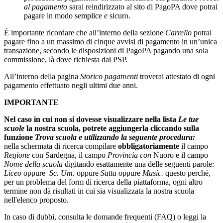
al pagamento
sarai reindirizzato al sito di PagoPA dove potrai
pagare in modo semplice e sicuro.
È importante ricordare che all’interno della sezione
Carrello
potrai
pagare fino a un massimo di cinque avvisi di pagamento in un’unica
transazione, secondo le disposizioni di PagoPA pagando una sola
commissione, là dove richiesta dai PSP.
All’interno della pagina
Storico pagamenti
troverai attestato di ogni
pagamento effettuato negli ultimi due anni.
IMPORTANTE
Nel caso in cui non si dovesse visualizzare nella lista
Le tue
scuole
la nostra scuola, potrete aggiungerla cliccando sulla
funzione
Trova scuola e utilizzando la seguente procedura:
nella schermata di ricerca compilare
obbligatoriamente
il campo
Regione
con Sardegna,
il campo
Provincia con
Nuoro e il campo
Nome della scuola
digitando esattamente una delle seguenti parole:
Liceo
oppure
Sc. Um.
oppure
Satta
oppure
Music.
questo perchè,
per un problema del form di ricerca della piattaforma, ogni altro
termine non dà risultati in cui sia visualizzata la nostra scuola
nell'elenco proposto.
In caso di dubbi, consulta le domande frequenti (FAQ) o leggi la