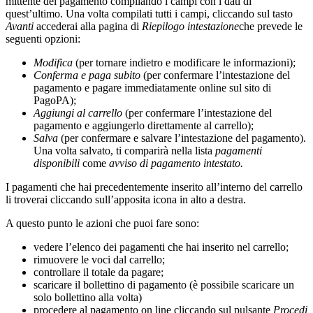
mittente del pagamento compilando i campi con i dati di
quest’ultimo. Una volta compilati tutti i campi, cliccando sul tasto
Avanti
accederai alla pagina di
Riepilogo intestazione
che prevede le
seguenti opzioni:
Modifica
(per tornare indietro e modificare le informazioni);
Conferma e paga subito
(per confermare l’intestazione del
pagamento e pagare immediatamente online sul sito di
PagoPA);
Aggiungi
al carrello
(per confermare l’intestazione del
pagamento e aggiungerlo direttamente al carrello);
Salva
(per confermare e salvare l’intestazione del pagamento).
Una volta salvato, ti comparirà nella lista
pagamenti
disponibili
come
avviso di pagamento intestato.
I pagamenti che hai precedentemente inserito all’interno del carrello
li troverai cliccando sull’apposita icona in alto a destra.
A questo punto le azioni che puoi fare sono:
vedere l’elenco dei pagamenti che hai inserito nel carrello;
rimuovere le voci dal carrello;
controllare il totale da pagare;
scaricare il bollettino di pagamento (è possibile scaricare un
solo bollettino alla volta)
procedere al pagamento on line cliccando sul pulsante
Procedi