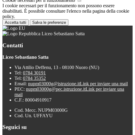
Cookie necessari per il funzionamento
I cookie necessari per il funzionamento non possono essere
disabilitati. È possibile consultare l'elenco nella pagina della cookie
policy.
Accetta tutti
Salva le preferenze
Liceo Sebastiano Satta
Contatti
Liceo Sebastiano Satta
Via Attilio Deffenu, 13 - 08100 Nuoro (NU)
Tel:
0784 30191
Tel:
0784 35352
Email:
nupm03000g@istruzione.it
Link per inviare una mail
PEC:
nupm03000g@pec.istruzione.it
Link per inviare una
mail
C.F.: 80004910917
Cod. Mecc. NUPM03000G
Cod. Un. UFFAYU
Seguici su