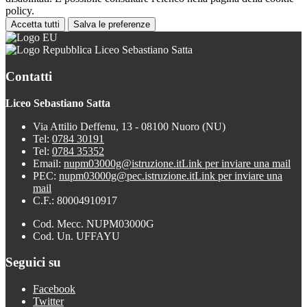
policy.
Accetta tutti
Salva le preferenze
Liceo Sebastiano Satta
Contatti
Liceo Sebastiano Satta
Via Attilio Deffenu, 13 - 08100 Nuoro (NU)
Tel:
0784 30191
Tel:
0784 35352
Email:
nupm03000g@istruzione.it
Link per inviare una mail
PEC:
nupm03000g@pec.istruzione.it
Link per inviare una
mail
C.F.: 80004910917
Cod. Mecc. NUPM03000G
Cod. Un. UFFAYU
Seguici su
Facebook
Twitter