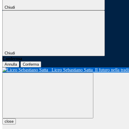
Chiudi
Chiudi
Conferma
Annulla
Conferma
Liceo Sebastiano Satta
Il futuro nella tra
close