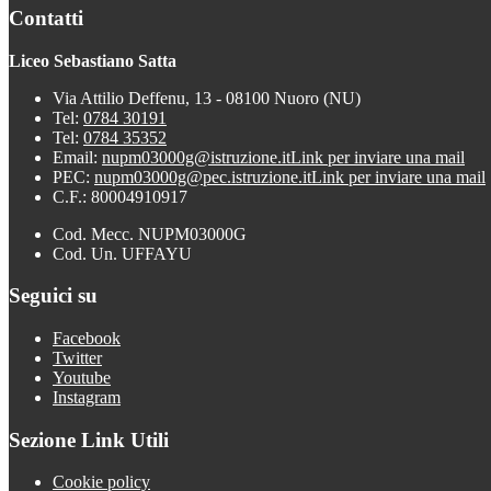
Contatti
Liceo Sebastiano Satta
Via Attilio Deffenu, 13 - 08100 Nuoro (NU)
Tel:
0784 30191
Tel:
0784 35352
Email:
nupm03000g@istruzione.it
Link per inviare una mail
PEC:
nupm03000g@pec.istruzione.it
Link per inviare una mail
C.F.: 80004910917
Cod. Mecc. NUPM03000G
Cod. Un. UFFAYU
Seguici su
Facebook
Twitter
Youtube
Instagram
Sezione Link Utili
Cookie policy