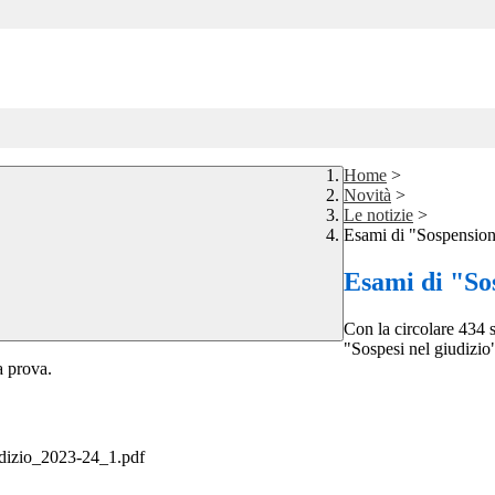
Home
>
Novità
>
Le notizie
>
Esami di "Sospensio
Esami di "So
Con la circolare 434 s
"Sospesi nel giudizio"
a prova.
dizio_2023-24_1.pdf