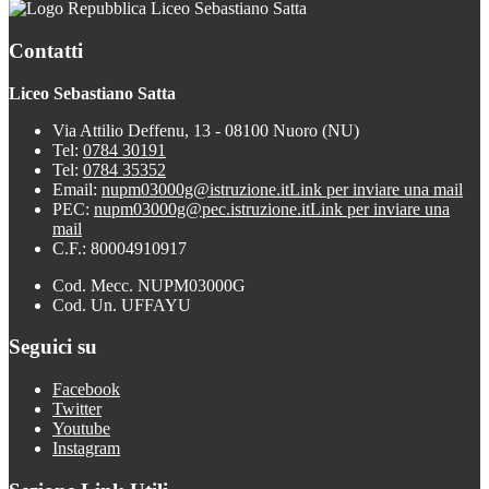
Liceo Sebastiano Satta
Contatti
Liceo Sebastiano Satta
Via Attilio Deffenu, 13 - 08100 Nuoro (NU)
Tel:
0784 30191
Tel:
0784 35352
Email:
nupm03000g@istruzione.it
Link per inviare una mail
PEC:
nupm03000g@pec.istruzione.it
Link per inviare una
mail
C.F.: 80004910917
Cod. Mecc. NUPM03000G
Cod. Un. UFFAYU
Seguici su
Facebook
Twitter
Youtube
Instagram