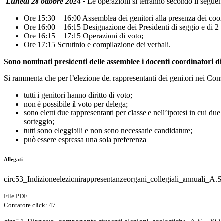
Lunedì
28 ottobre
2024 -
Le operazioni si terranno secondo il segu
Ore 15:30 – 16:00 Assemblea dei genitori alla presenza dei coord
Ore 16:00 – 16:15 Designazione dei Presidenti di seggio e di 2 sc
Ore 16:15 – 17:15 Operazioni di voto;
Ore 17:15 Scrutinio e compilazione dei verbali.
Sono nominati presidenti delle assemblee i docenti coordinatori di
Si rammenta che per l’elezione dei rappresentanti dei genitori nei Consi
tutti i genitori hanno diritto di voto;
non è possibile il voto per delega;
sono eletti due rappresentanti per classe e nell’ipotesi in cui due
sorteggio;
tutti sono eleggibili e non sono necessarie candidature;
può essere espressa una sola preferenza.
Allegati
circ53_Indizioneelezionirappresentanzeorgani_collegiali_annuali_A.
File PDF
Contatore click: 47