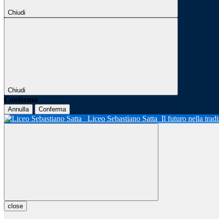
Chiudi
Chiudi
Conferma
Annulla
Conferma
Liceo Sebastiano Satta
Il futuro nella tra
close