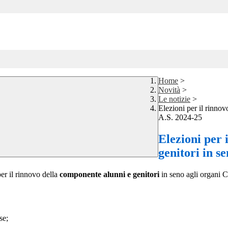
Home
>
Novità
>
Le notizie
>
Elezioni per il rinnov
A.S. 2024-25
Elezioni per 
genitori in se
er il rinnovo della
componente alunni e genitori
in seno agli organi C
se;
.