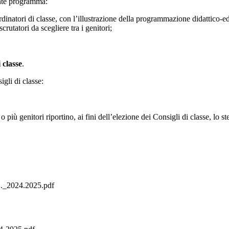
ente programma:
inatori di classe, con l’illustrazione della programmazione didattico-ed
rutatori da scegliere tra i genitori;
 classe
.
gli di classe:
 o più genitori riportino, ai fini dell’elezione dei Consigli di classe, lo 
S._2024.2025.pdf