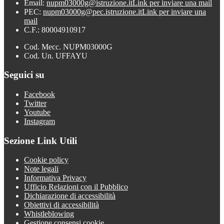
Email:
nupm03000g@istruzione.it
Link per inviare una mail
PEC:
nupm03000g@pec.istruzione.it
Link per inviare una
mail
C.F.: 80004910917
Cod. Mecc. NUPM03000G
Cod. Un. UFFAYU
Seguici su
Facebook
Twitter
Youtube
Instagram
Sezione Link Utili
Cookie policy
Note legali
Informativa Privacy
Ufficio Relazioni con il Pubblico
Dichiarazione di accessibilità
Obiettivi di accessibilità
Whistleblowing
Gestione consensi cookie