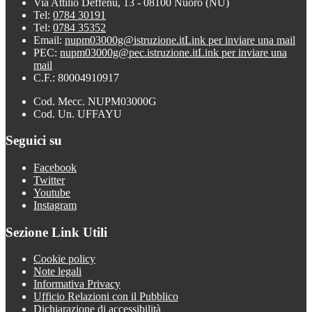
Via Attilio Deffenu, 13 - 08100 Nuoro (NU)
Tel:
0784 30191
Tel:
0784 35352
Email:
nupm03000g@istruzione.it
Link per inviare una mail
PEC:
nupm03000g@pec.istruzione.it
Link per inviare una
mail
C.F.: 80004910917
Cod. Mecc. NUPM03000G
Cod. Un. UFFAYU
Seguici su
Facebook
Twitter
Youtube
Instagram
Sezione Link Utili
Cookie policy
Note legali
Informativa Privacy
Ufficio Relazioni con il Pubblico
Dichiarazione di accessibilità