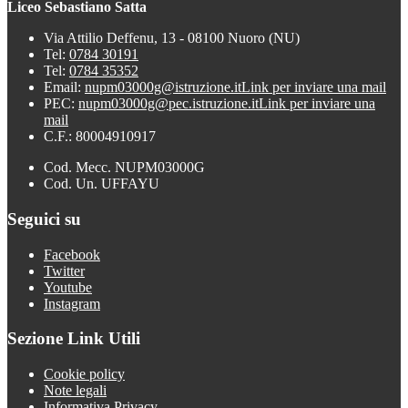
Liceo Sebastiano Satta
Via Attilio Deffenu, 13 - 08100 Nuoro (NU)
Tel:
0784 30191
Tel:
0784 35352
Email:
nupm03000g@istruzione.it
Link per inviare una mail
PEC:
nupm03000g@pec.istruzione.it
Link per inviare una
mail
C.F.: 80004910917
Cod. Mecc. NUPM03000G
Cod. Un. UFFAYU
Seguici su
Facebook
Twitter
Youtube
Instagram
Sezione Link Utili
Cookie policy
Note legali
Informativa Privacy